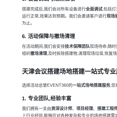
搭建完成后,我们会对所有设备进行
全面调试
,包括
运行正常,效果达到预期。我们会邀请客户进行
现场
为止。
6. 活动保障与撤场清理
在活动期间,我们会安排
技术保障团队
现场待命,随
组织
撤场清理
,及时拆除搭建物,清理现场垃圾,恢复
天津会议搭建场地搭建一站式专业
选择活动总管EVENT360的
一站式场地搭建服务
,
1. 专业团队,经验丰富
我们拥有一支由
资深设计师
、
项目经理
、
搭建工程
上行业经验,能够应对各种复杂和专业的场地搭建需