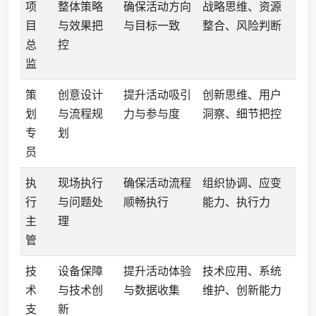
项
整体策略
确保活动方向
战略思维、资源
目
与效果把
与目标一致
整合、风险判断
总
控
监
策
创意设计
提升活动吸引
创新思维、用户
划
与流程规
力与参与度
洞察、细节把控
专
划
员
执
现场执行
确保活动流程
组织协调、应变
行
与问题处
顺畅执行
能力、执行力
主
理
管
技
设备保障
提升活动体验
技术应用、系统
术
与技术创
与数据收集
维护、创新能力
支
新